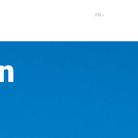
FR
▾
n