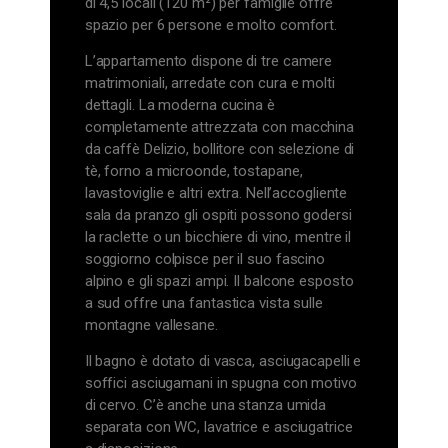
di 4,5 locali (120 m²) per famiglie offre
spazio per 6 persone e molto comfort.
L’appartamento dispone di tre camere
matrimoniali, arredate con cura e molti
dettagli. La moderna cucina è
completamente attrezzata con macchina
da caffè Delizio, bollitore con selezione di
tè, forno a microonde, tostapane,
lavastoviglie e altri extra. Nell’accogliente
sala da pranzo gli ospiti possono godersi
la raclette o un bicchiere di vino, mentre il
soggiorno colpisce per il suo fascino
alpino e gli spazi ampi. Il balcone esposto
a sud offre una fantastica vista sulle
montagne vallesane.
Il bagno è dotato di vasca, asciugacapelli e
soffici asciugamani in spugna con motivo
di cervo. C’è anche una stanza umida
separata con WC, lavatrice e asciugatrice